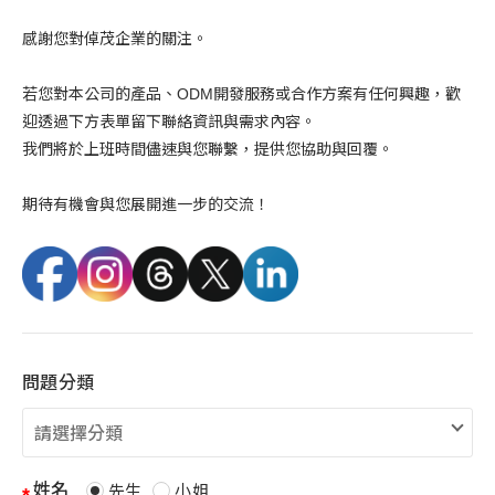
感謝
您
對
倬
茂
企業
的
關注。
若
您
對
本公司
的
產品、
ODM
開發
服務
或
合作
方案
有
任何
興趣，
歡
迎
透過
下方
表
單
留下
聯絡
資訊
與
需求
內容。
我們
將於
上班
時間
儘速
與
您
聯繫，
提供您
協助
與
回覆。
期待
有機
會與
您
展開
進一步
的
交流！
問題分類
姓名
先生
小姐