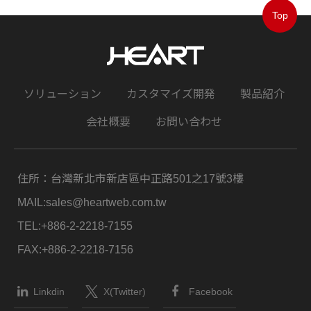
Top
ソリューション
カスタマイズ開発
製品紹介
会社概要
お問い合わせ
住所：
台灣新北市新店區中正路501之17號3樓
MAIL:
sales@heartweb.com.tw
TEL:
+886-2-2218-7155
FAX:
+886-2-2218-7156
Linkdin
X(Twitter)
Facebook