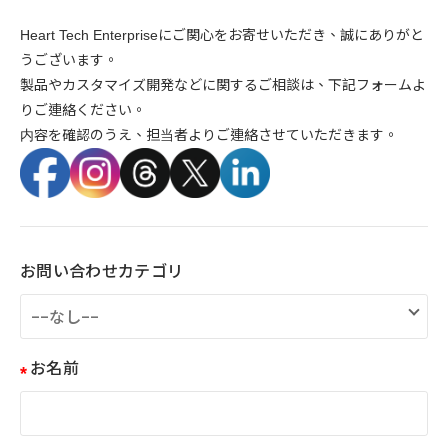
Heart Tech Enterprise
に
ご
関心
を
お
寄せ
いただき、
誠に
ありがと
う
ご
ざ
い
ます。
製品
や
カスタマイズ開発など
に関する
ご
相談
は、
下記
フォーム
よ
り
ご
連絡
くだ
さい。
内容
を
確認
の
うえ、
担当
者
より
ご
連絡
さ
せ
て
いただきます。
お問い合わせカテゴリ
お名前