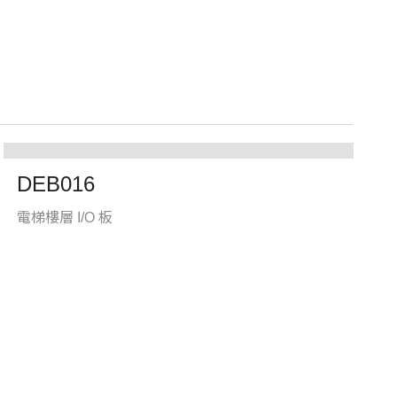
DEB016
電梯樓層 I/O 板