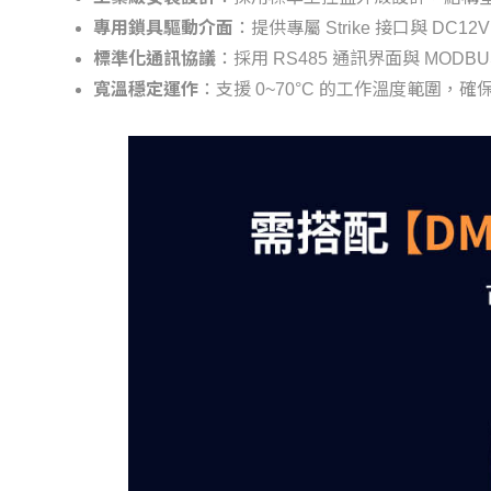
專用鎖具驅動介面
：提供專屬 Strike 接口與 
標準化通訊協議
：採用 RS485 通訊界面與 MO
寬溫穩定運作
：支援 0~70°C 的工作溫度範圍