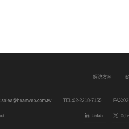
解決方案
:
sales@heartweb.com.tw
TEL:
02-2218-7155
FAX:
02
Linkdin
X(Tw
est