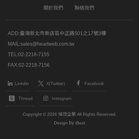
關於我們
聯絡我們
ADD:
臺灣新北市新店區中正路501之17號3樓
MAIL:
sales@heartweb.com.tw
TEL:
02-2218-7155
FAX:
02-2218-7156
Linkdin
X(Twitter)
Facebook
Thread
Instagram
Copyright ©
2026
倬茂企業
All Rights Reserved.
by
Design
iBest