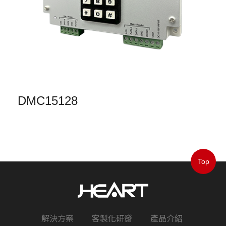
DMC15128
D
Top
解決方案
客製化研發
產品介紹